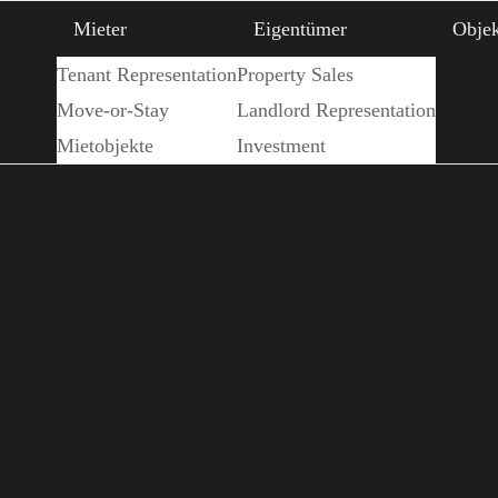
Mieter
Eigentümer
Objek
Tenant Representation
Property Sales
Move-or-Stay
Landlord Representation
Mietobjekte
Investment