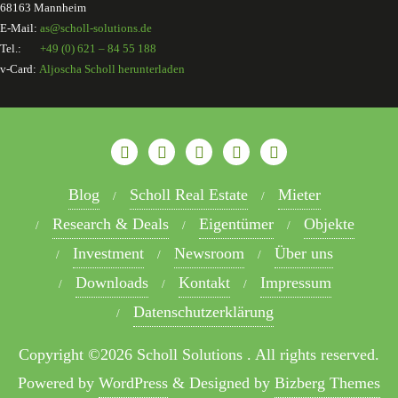
68163 Mannheim
E-Mail:
as@scholl-solutions.de
Tel.:
+49 (0) 621 – 84 55 188
v-Card:
Aljoscha Scholl herunterladen
Blog
Scholl Real Estate
Mieter
Research & Deals
Eigentümer
Objekte
Investment
Newsroom
Über uns
Downloads
Kontakt
Impressum
Datenschutzerklärung
Copyright ©2026 Scholl Solutions . All rights reserved.
Powered by
WordPress
&
Designed by
Bizberg Themes