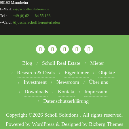
68163 Mannheim
E-Mail:
as@scholl-solutions.de
Tel.:
+49 (0) 621 – 84 55 188
v-Card:
Aljoscha Scholl herunterladen
Blog
Scholl Real Estate
Mieter
Research & Deals
Eigentümer
Objekte
Investment
Newsroom
Über uns
Downloads
Kontakt
Impressum
Datenschutzerklärung
Copyright ©2026 Scholl Solutions . All rights reserved.
Powered by
WordPress
&
Designed by
Bizberg Themes