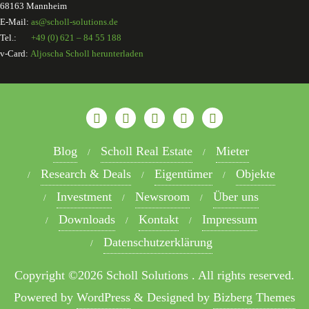
68163 Mannheim
E-Mail:
as@scholl-solutions.de
Tel.:
+49 (0) 621 – 84 55 188
v-Card:
Aljoscha Scholl herunterladen
Blog
Scholl Real Estate
Mieter
Research & Deals
Eigentümer
Objekte
Investment
Newsroom
Über uns
Downloads
Kontakt
Impressum
Datenschutzerklärung
Copyright ©2026 Scholl Solutions . All rights reserved.
Powered by
WordPress
&
Designed by
Bizberg Themes