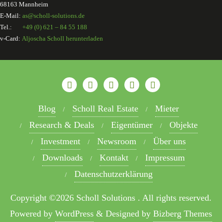
68163 Mannheim
E-Mail:
as@scholl-solutions.de
Tel.:
+49 (0) 621 – 84 55 188
v-Card:
Aljoscha Scholl herunterladen
Blog
Scholl Real Estate
Mieter
Research & Deals
Eigentümer
Objekte
Investment
Newsroom
Über uns
Downloads
Kontakt
Impressum
Datenschutzerklärung
Copyright ©2026 Scholl Solutions . All rights reserved.
Powered by
WordPress
&
Designed by
Bizberg Themes