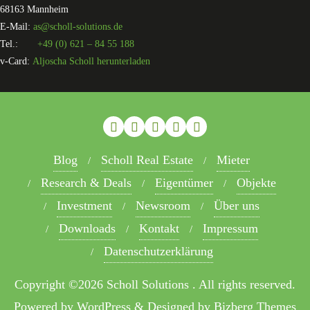
68163 Mannheim
E-Mail:
as@scholl-solutions.de
Tel.:
+49 (0) 621 – 84 55 188
v-Card:
Aljoscha Scholl herunterladen
Blog
Scholl Real Estate
Mieter
Research & Deals
Eigentümer
Objekte
Investment
Newsroom
Über uns
Downloads
Kontakt
Impressum
Datenschutzerklärung
Copyright ©2026 Scholl Solutions . All rights reserved.
Powered by
WordPress
&
Designed by
Bizberg Themes