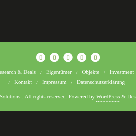
esearch & Deals
Eigentümer
Objekte
Investment
Kontakt
Impressum
Datenschutzerklärung
olutions . All rights reserved.
Powered by
WordPress
&
Des