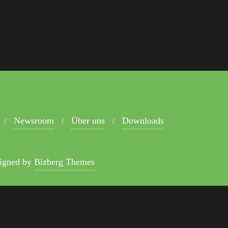
Newsroom
Über uns
Downloads
igned by
Bizberg Themes