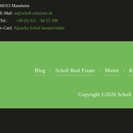
68163 Mannheim
E-Mail:
as@scholl-solutions.de
Tel.:
+49 (0) 621 – 84 55 188
v-Card:
Aljoscha Scholl herunterladen
Blog
Scholl Real Estate
Mieter
R
Copyright ©2026 Scholl S